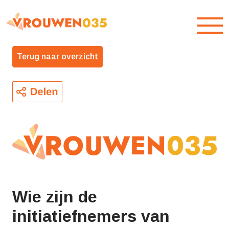
Overslaan en naar hoofdinhoud gaan
Toegankelijkheidsmenu openen
Terug naar overzicht
Wie zijn de
initiatiefnemers van