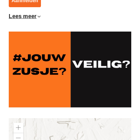
Aanmelden
Lees meer
Z
o