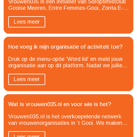
Vrouwen035 is een initiatief van Soroptimistclub
Gooise Meeren, Entre Femmes-Gooi, Zonta E-
club Nederland, InnerWheel Almere-’t Gooi, het
Els Borst Netwerk en een paar andere vrouwen.
Lees meer
Vrouwen035 is...
Hoe voeg ik mijn organisatie of activiteit toe?
Druk op de menu-optie 'Word lid' en meld jouw
organisatie aan op dit platform. Nadat we jullie
aanvraag hebben ontvangen, krijg je toegang tot
dit platform. Je kan dan zelf je vereniging...
Lees meer
Wat is vrouwen035.nl en voor wie is het?
Vrouwen035.nl is het overkoepelende netwerk
van vrouwenorganisaties in ’t Gooi. We maken
initiatieven zichtbaar en vindbaar, en brengen
mensen bij elkaar. Vrouwen035 verenigt
Lees meer